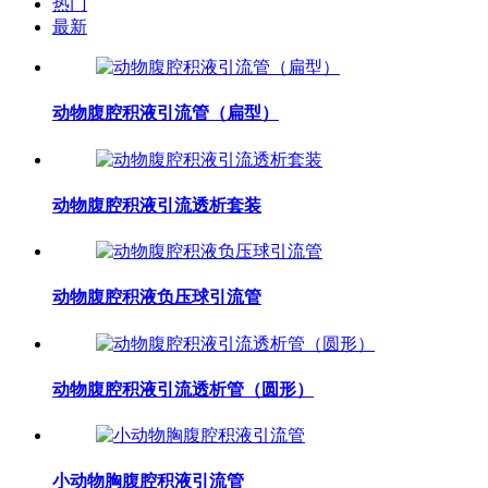
热门
最新
动物腹腔积液引流管（扁型）
动物腹腔积液引流透析套装
动物腹腔积液负压球引流管
动物腹腔积液引流透析管（圆形）
小动物胸腹腔积液引流管