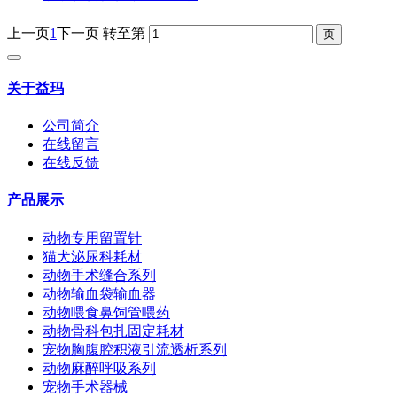
上一页
1
下一页
转至第
关于益玛
公司简介
在线留言
在线反馈
产品展示
动物专用留置针
猫犬泌尿科耗材
动物手术缝合系列
动物输血袋输血器
动物喂食鼻饲管喂药
动物骨科包扎固定耗材
宠物胸腹腔积液引流透析系列
动物麻醉呼吸系列
宠物手术器械