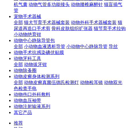
机气囊
动物气管多功能接头
动物腰椎麻醉针
猫盲插气
管
宠物手术器械
全部
猫犬节育手术器械套装
动物外科手术器械套装
猫
尿道再造口手术剪
骨科皮肤组织扩张器
猫节育手术拉钩
小动物绝育钳
动物中心静脉导管包
全部
小动物血液透析导管
小动物中心静脉导管
导丝
动物手术抗感染碘伏贴膜
动物牙科工具
全部
动物拔牙钳
动物除蚤圈
动物皮癣身体检测系列
全部
动物皮癣真菌伍德氏检测灯
动物检耳镜
动物双光
色检查手电
动物伤口外科敷料
动物血压袖带
动物注射输液系列
其它产品
推荐