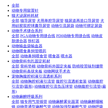
全部
动物专用留置针
猫犬泌尿科耗材
全部
猫导尿管
犬用单腔导尿管
猫尿道再造口导尿管
犬
用硅胶双腔球囊导尿管
动物引流尿袋
动物可绑定尿袋
动物手术缝合系列
全部
PGA动物专用缝合线
PD0动物专用缝合线
动物皮
肤缝合器
拆钉器
动物输血袋输血器
动物喂食鼻饲管喂药
全部
动物鼻饲喂食管
喂食器
喂水器
动物骨科包扎固定耗材
全部
骨科垫棉
动物骨科外固定夹板
防啃咬苦味剂绷带
动物骨科条状夹板
动物网状手术衣
宠物胸腹腔积液引流透析系列
全部
动物胸腔积液引流管
腹腔引流透析套装
动物腹腔
引流管(圆形)
动物腹腔引流负压球管
动物腹腔引流管(扁
形)
动物麻醉呼吸系列
全部
猫专用气管插管
动物麻醉雾化面罩
动物麻醉咽喉
镜
动物普通型麻醉气管
动物加强型麻醉气管
动物呼吸