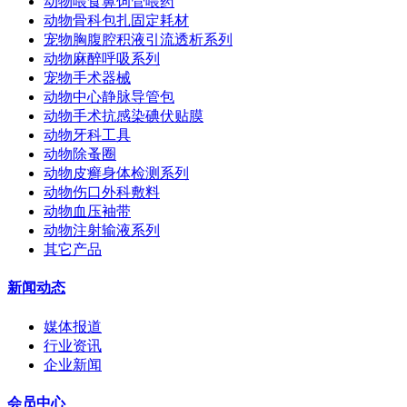
动物喂食鼻饲管喂药
动物骨科包扎固定耗材
宠物胸腹腔积液引流透析系列
动物麻醉呼吸系列
宠物手术器械
动物中心静脉导管包
动物手术抗感染碘伏贴膜
动物牙科工具
动物除蚤圈
动物皮癣身体检测系列
动物伤口外科敷料
动物血压袖带
动物注射输液系列
其它产品
新闻动态
媒体报道
行业资讯
企业新闻
会员中心