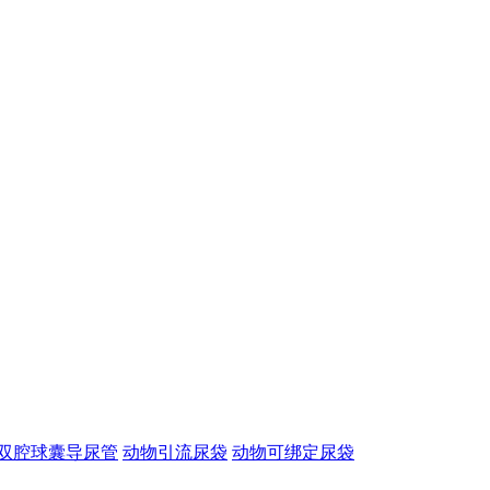
双腔球囊导尿管
动物引流尿袋
动物可绑定尿袋