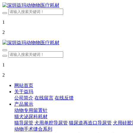
1
2
1
2
网站首页
关于益玛
公司简介
在线留言
在线反馈
产品展示
动物专用留置针
猫犬泌尿科耗材
猫导尿管
犬用单腔导尿管
猫尿道再造口导尿管
犬用硅胶
动物手术缝合系列