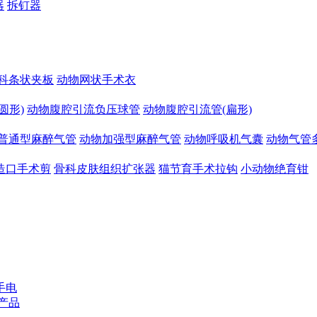
器
拆钉器
科条状夹板
动物网状手术衣
圆形)
动物腹腔引流负压球管
动物腹腔引流管(扁形)
普通型麻醉气管
动物加强型麻醉气管
动物呼吸机气囊
动物气管
造口手术剪
骨科皮肤组织扩张器
猫节育手术拉钩
小动物绝育钳
手电
产品