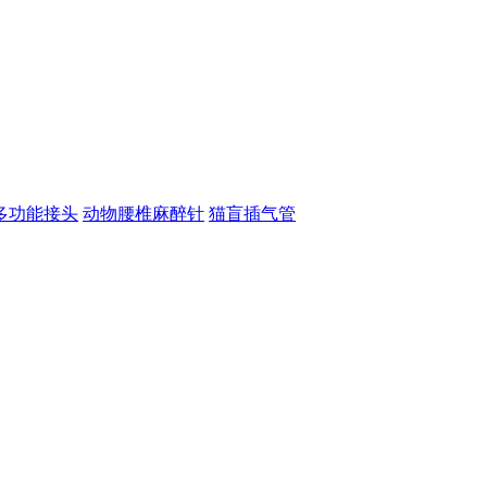
多功能接头
动物腰椎麻醉针
猫盲插气管