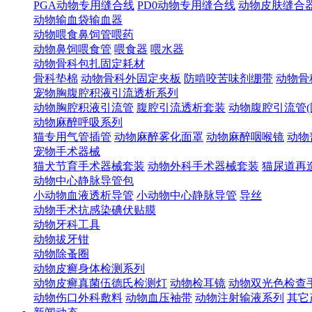
PGA动物专用缝合线
PD0动物专用缝合线
动物皮肤缝合
动物输血袋输血器
动物喂食鼻饲管喂药
动物鼻饲喂食管
喂食器
喂水器
动物骨科包扎固定耗材
骨科垫棉
动物骨科外固定夹板
防啃咬苦味剂绷带
动物骨
宠物胸腹腔积液引流透析系列
动物胸腔积液引流管
腹腔引流透析套装
动物腹腔引流管(
动物麻醉呼吸系列
猫专用气管插管
动物麻醉雾化面罩
动物麻醉咽喉镜
动物
宠物手术器械
猫犬节育手术器械套装
动物外科手术器械套装
猫尿道再
动物中心静脉导管包
小动物血液透析导管
小动物中心静脉导管
导丝
动物手术抗感染碘伏贴膜
动物牙科工具
动物拔牙钳
动物除蚤圈
动物皮癣身体检测系列
动物皮癣真菌伍德氏检测灯
动物检耳镜
动物双光色检查
动物伤口外科敷料
动物血压袖带
动物注射输液系列
其它