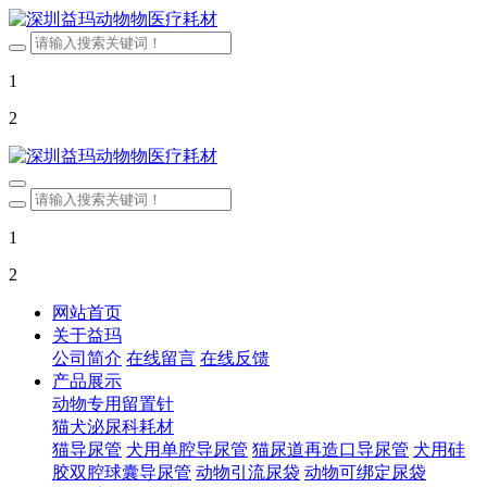
1
2
1
2
网站首页
关于益玛
公司简介
在线留言
在线反馈
产品展示
动物专用留置针
猫犬泌尿科耗材
猫导尿管
犬用单腔导尿管
猫尿道再造口导尿管
犬用硅
胶双腔球囊导尿管
动物引流尿袋
动物可绑定尿袋