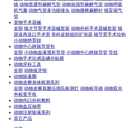
镜
动物普通型麻醉气管
动物加强型麻醉气管
动物呼吸
机气囊
动物气管多功能接头
动物腰椎麻醉针
猫盲插气
管
宠物手术器械
全部
猫犬节育手术器械套装
动物外科手术器械套装
猫
尿道再造口手术剪
骨科皮肤组织扩张器
猫节育手术拉钩
小动物绝育钳
动物中心静脉导管包
全部
小动物血液透析导管
小动物中心静脉导管
导丝
动物手术抗感染碘伏贴膜
动物牙科工具
全部
动物拔牙钳
动物除蚤圈
动物皮癣身体检测系列
全部
动物皮癣真菌伍德氏检测灯
动物检耳镜
动物双光
色检查手电
动物伤口外科敷料
动物血压袖带
动物注射输液系列
其它产品