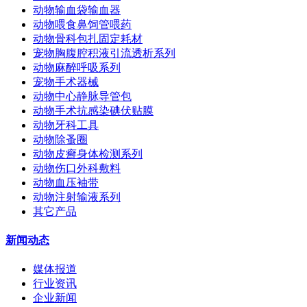
动物输血袋输血器
动物喂食鼻饲管喂药
动物骨科包扎固定耗材
宠物胸腹腔积液引流透析系列
动物麻醉呼吸系列
宠物手术器械
动物中心静脉导管包
动物手术抗感染碘伏贴膜
动物牙科工具
动物除蚤圈
动物皮癣身体检测系列
动物伤口外科敷料
动物血压袖带
动物注射输液系列
其它产品
新闻动态
媒体报道
行业资讯
企业新闻