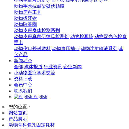
小动物血液透析导管
小动物中心静脉导管
导丝
动物手术抗感染碘伏贴膜
动物牙科工具
动物拔牙钳
动物除蚤圈
动物皮癣身体检测系列
动物皮癣真菌伍德氏检测灯
动物检耳镜
动物双光色检查
手电
动物伤口外科敷料
动物血压袖带
动物注射输液系列
其
它产品
新闻动态
全部
媒体报道
行业资讯
企业新闻
小动物医疗学术交流
资料下载
会员中心
联系我们
English
您的位置：
网站首页
产品展示
动物骨科包扎固定耗材