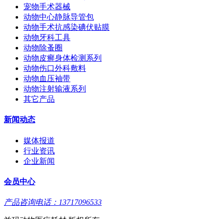
宠物手术器械
动物中心静脉导管包
动物手术抗感染碘伏贴膜
动物牙科工具
动物除蚤圈
动物皮癣身体检测系列
动物伤口外科敷料
动物血压袖带
动物注射输液系列
其它产品
新闻动态
媒体报道
行业资讯
企业新闻
会员中心
产品咨询电话：13717096533