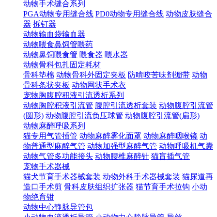
动物手术缝合系列
PGA动物专用缝合线
PD0动物专用缝合线
动物皮肤缝合
器
拆钉器
动物输血袋输血器
动物喂食鼻饲管喂药
动物鼻饲喂食管
喂食器
喂水器
动物骨科包扎固定耗材
骨科垫棉
动物骨科外固定夹板
防啃咬苦味剂绷带
动物
骨科条状夹板
动物网状手术衣
宠物胸腹腔积液引流透析系列
动物胸腔积液引流管
腹腔引流透析套装
动物腹腔引流管
(圆形)
动物腹腔引流负压球管
动物腹腔引流管(扁形)
动物麻醉呼吸系列
猫专用气管插管
动物麻醉雾化面罩
动物麻醉咽喉镜
动
物普通型麻醉气管
动物加强型麻醉气管
动物呼吸机气囊
动物气管多功能接头
动物腰椎麻醉针
猫盲插气管
宠物手术器械
猫犬节育手术器械套装
动物外科手术器械套装
猫尿道再
造口手术剪
骨科皮肤组织扩张器
猫节育手术拉钩
小动
物绝育钳
动物中心静脉导管包