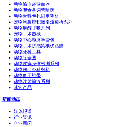
动物输血袋输血器
动物喂食鼻饲管喂药
动物骨科包扎固定耗材
宠物胸腹腔积液引流透析系列
动物麻醉呼吸系列
宠物手术器械
动物中心静脉导管包
动物手术抗感染碘伏贴膜
动物牙科工具
动物除蚤圈
动物皮癣身体检测系列
动物伤口外科敷料
动物血压袖带
动物注射输液系列
其它产品
新闻动态
媒体报道
行业资讯
企业新闻