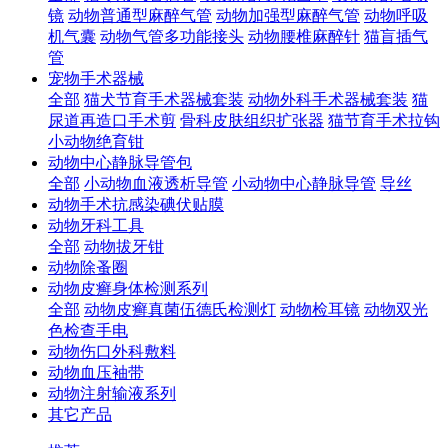
镜
动物普通型麻醉气管
动物加强型麻醉气管
动物呼吸
机气囊
动物气管多功能接头
动物腰椎麻醉针
猫盲插气
管
宠物手术器械
全部
猫犬节育手术器械套装
动物外科手术器械套装
猫
尿道再造口手术剪
骨科皮肤组织扩张器
猫节育手术拉钩
小动物绝育钳
动物中心静脉导管包
全部
小动物血液透析导管
小动物中心静脉导管
导丝
动物手术抗感染碘伏贴膜
动物牙科工具
全部
动物拔牙钳
动物除蚤圈
动物皮癣身体检测系列
全部
动物皮癣真菌伍德氏检测灯
动物检耳镜
动物双光
色检查手电
动物伤口外科敷料
动物血压袖带
动物注射输液系列
其它产品