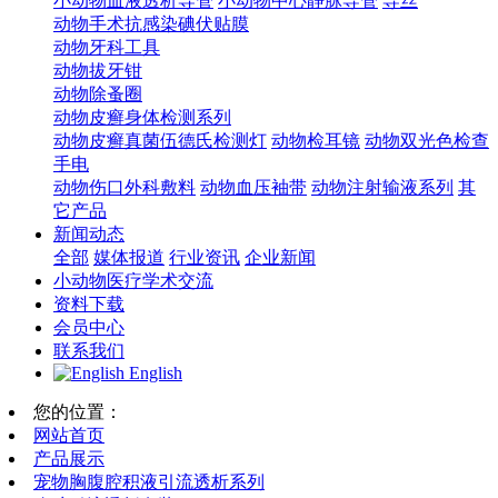
小动物血液透析导管
小动物中心静脉导管
导丝
动物手术抗感染碘伏贴膜
动物牙科工具
动物拔牙钳
动物除蚤圈
动物皮癣身体检测系列
动物皮癣真菌伍德氏检测灯
动物检耳镜
动物双光色检查
手电
动物伤口外科敷料
动物血压袖带
动物注射输液系列
其
它产品
新闻动态
全部
媒体报道
行业资讯
企业新闻
小动物医疗学术交流
资料下载
会员中心
联系我们
English
您的位置：
网站首页
产品展示
宠物胸腹腔积液引流透析系列