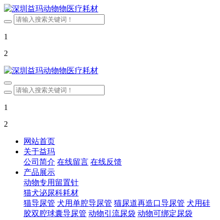
1
2
1
2
网站首页
关于益玛
公司简介
在线留言
在线反馈
产品展示
动物专用留置针
猫犬泌尿科耗材
猫导尿管
犬用单腔导尿管
猫尿道再造口导尿管
犬用硅
胶双腔球囊导尿管
动物引流尿袋
动物可绑定尿袋