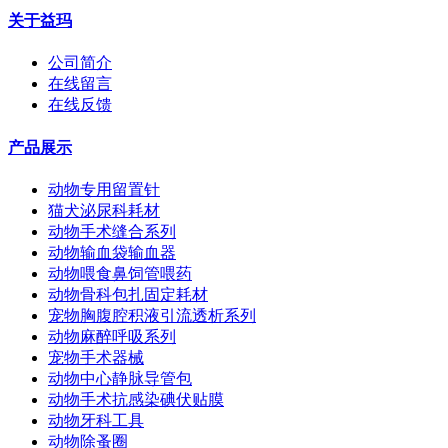
关于益玛
公司简介
在线留言
在线反馈
产品展示
动物专用留置针
猫犬泌尿科耗材
动物手术缝合系列
动物输血袋输血器
动物喂食鼻饲管喂药
动物骨科包扎固定耗材
宠物胸腹腔积液引流透析系列
动物麻醉呼吸系列
宠物手术器械
动物中心静脉导管包
动物手术抗感染碘伏贴膜
动物牙科工具
动物除蚤圈