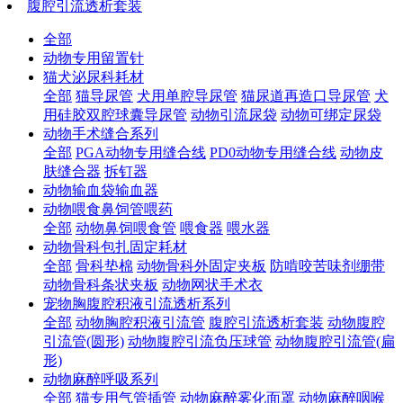
腹腔引流透析套装
全部
动物专用留置针
猫犬泌尿科耗材
全部
猫导尿管
犬用单腔导尿管
猫尿道再造口导尿管
犬
用硅胶双腔球囊导尿管
动物引流尿袋
动物可绑定尿袋
动物手术缝合系列
全部
PGA动物专用缝合线
PD0动物专用缝合线
动物皮
肤缝合器
拆钉器
动物输血袋输血器
动物喂食鼻饲管喂药
全部
动物鼻饲喂食管
喂食器
喂水器
动物骨科包扎固定耗材
全部
骨科垫棉
动物骨科外固定夹板
防啃咬苦味剂绷带
动物骨科条状夹板
动物网状手术衣
宠物胸腹腔积液引流透析系列
全部
动物胸腔积液引流管
腹腔引流透析套装
动物腹腔
引流管(圆形)
动物腹腔引流负压球管
动物腹腔引流管(扁
形)
动物麻醉呼吸系列
全部
猫专用气管插管
动物麻醉雾化面罩
动物麻醉咽喉