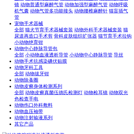
镜
动物普通型麻醉气管
动物加强型麻醉气管
动物呼吸
机气囊
动物气管多功能接头
动物腰椎麻醉针
猫盲插气
管
宠物手术器械
全部
猫犬节育手术器械套装
动物外科手术器械套装
猫
尿道再造口手术剪
骨科皮肤组织扩张器
猫节育手术拉钩
小动物绝育钳
动物中心静脉导管包
全部
小动物血液透析导管
小动物中心静脉导管
导丝
动物手术抗感染碘伏贴膜
动物牙科工具
全部
动物拔牙钳
动物除蚤圈
动物皮癣身体检测系列
全部
动物皮癣真菌伍德氏检测灯
动物检耳镜
动物双光
色检查手电
动物伤口外科敷料
动物血压袖带
动物注射输液系列
其它产品