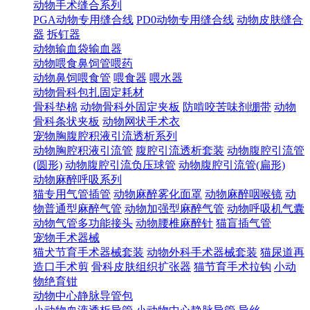
动物手术缝合系列
PGA动物专用缝合线
PD0动物专用缝合线
动物皮肤缝合
器
拆钉器
动物输血袋输血器
动物喂食鼻饲管喂药
动物鼻饲喂食管
喂食器
喂水器
动物骨科包扎固定耗材
骨科垫棉
动物骨科外固定夹板
防啃咬苦味剂绷带
动物
骨科条状夹板
动物网状手术衣
宠物胸腹腔积液引流透析系列
动物胸腔积液引流管
腹腔引流透析套装
动物腹腔引流管
(圆形)
动物腹腔引流负压球管
动物腹腔引流管(扁形)
动物麻醉呼吸系列
猫专用气管插管
动物麻醉雾化面罩
动物麻醉咽喉镜
动
物普通型麻醉气管
动物加强型麻醉气管
动物呼吸机气囊
动物气管多功能接头
动物腰椎麻醉针
猫盲插气管
宠物手术器械
猫犬节育手术器械套装
动物外科手术器械套装
猫尿道再
造口手术剪
骨科皮肤组织扩张器
猫节育手术拉钩
小动
物绝育钳
动物中心静脉导管包