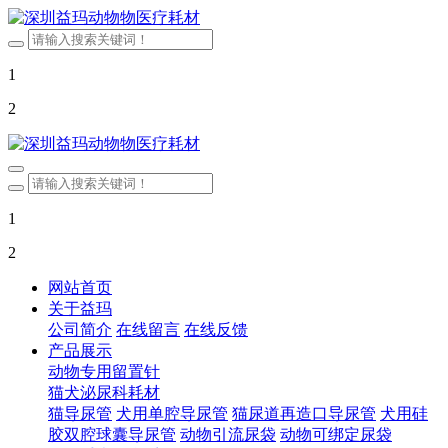
1
2
1
2
网站首页
关于益玛
公司简介
在线留言
在线反馈
产品展示
动物专用留置针
猫犬泌尿科耗材
猫导尿管
犬用单腔导尿管
猫尿道再造口导尿管
犬用硅
胶双腔球囊导尿管
动物引流尿袋
动物可绑定尿袋