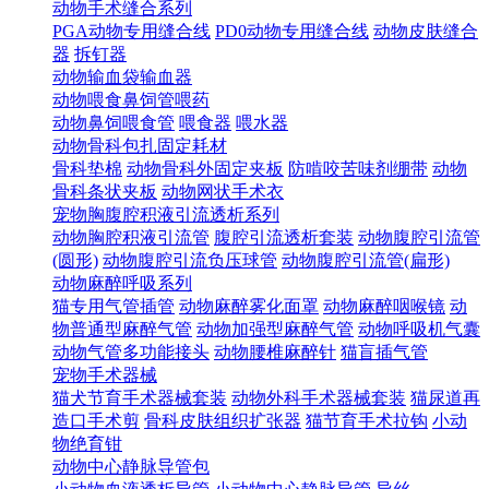
动物手术缝合系列
PGA动物专用缝合线
PD0动物专用缝合线
动物皮肤缝合
器
拆钉器
动物输血袋输血器
动物喂食鼻饲管喂药
动物鼻饲喂食管
喂食器
喂水器
动物骨科包扎固定耗材
骨科垫棉
动物骨科外固定夹板
防啃咬苦味剂绷带
动物
骨科条状夹板
动物网状手术衣
宠物胸腹腔积液引流透析系列
动物胸腔积液引流管
腹腔引流透析套装
动物腹腔引流管
(圆形)
动物腹腔引流负压球管
动物腹腔引流管(扁形)
动物麻醉呼吸系列
猫专用气管插管
动物麻醉雾化面罩
动物麻醉咽喉镜
动
物普通型麻醉气管
动物加强型麻醉气管
动物呼吸机气囊
动物气管多功能接头
动物腰椎麻醉针
猫盲插气管
宠物手术器械
猫犬节育手术器械套装
动物外科手术器械套装
猫尿道再
造口手术剪
骨科皮肤组织扩张器
猫节育手术拉钩
小动
物绝育钳
动物中心静脉导管包