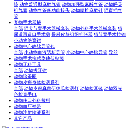
镜
动物普通型麻醉气管
动物加强型麻醉气管
动物呼吸
机气囊
动物气管多功能接头
动物腰椎麻醉针
猫盲插气
管
宠物手术器械
全部
猫犬节育手术器械套装
动物外科手术器械套装
猫
尿道再造口手术剪
骨科皮肤组织扩张器
猫节育手术拉钩
小动物绝育钳
动物中心静脉导管包
全部
小动物血液透析导管
小动物中心静脉导管
导丝
动物手术抗感染碘伏贴膜
动物牙科工具
全部
动物拔牙钳
动物除蚤圈
动物皮癣身体检测系列
全部
动物皮癣真菌伍德氏检测灯
动物检耳镜
动物双光
色检查手电
动物伤口外科敷料
动物血压袖带
动物注射输液系列
其它产品