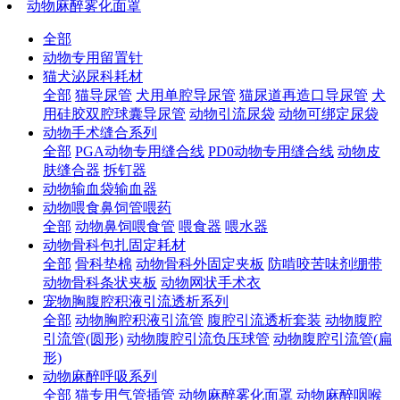
动物麻醉雾化面罩
全部
动物专用留置针
猫犬泌尿科耗材
全部
猫导尿管
犬用单腔导尿管
猫尿道再造口导尿管
犬
用硅胶双腔球囊导尿管
动物引流尿袋
动物可绑定尿袋
动物手术缝合系列
全部
PGA动物专用缝合线
PD0动物专用缝合线
动物皮
肤缝合器
拆钉器
动物输血袋输血器
动物喂食鼻饲管喂药
全部
动物鼻饲喂食管
喂食器
喂水器
动物骨科包扎固定耗材
全部
骨科垫棉
动物骨科外固定夹板
防啃咬苦味剂绷带
动物骨科条状夹板
动物网状手术衣
宠物胸腹腔积液引流透析系列
全部
动物胸腔积液引流管
腹腔引流透析套装
动物腹腔
引流管(圆形)
动物腹腔引流负压球管
动物腹腔引流管(扁
形)
动物麻醉呼吸系列
全部
猫专用气管插管
动物麻醉雾化面罩
动物麻醉咽喉