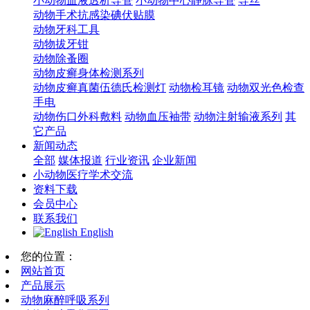
小动物血液透析导管
小动物中心静脉导管
导丝
动物手术抗感染碘伏贴膜
动物牙科工具
动物拔牙钳
动物除蚤圈
动物皮癣身体检测系列
动物皮癣真菌伍德氏检测灯
动物检耳镜
动物双光色检查
手电
动物伤口外科敷料
动物血压袖带
动物注射输液系列
其
它产品
新闻动态
全部
媒体报道
行业资讯
企业新闻
小动物医疗学术交流
资料下载
会员中心
联系我们
English
您的位置：
网站首页
产品展示
动物麻醉呼吸系列