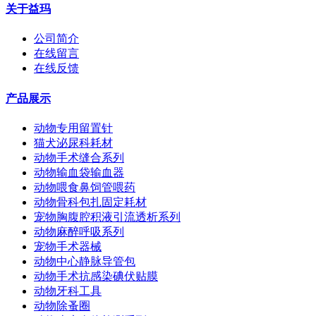
关于益玛
公司简介
在线留言
在线反馈
产品展示
动物专用留置针
猫犬泌尿科耗材
动物手术缝合系列
动物输血袋输血器
动物喂食鼻饲管喂药
动物骨科包扎固定耗材
宠物胸腹腔积液引流透析系列
动物麻醉呼吸系列
宠物手术器械
动物中心静脉导管包
动物手术抗感染碘伏贴膜
动物牙科工具
动物除蚤圈