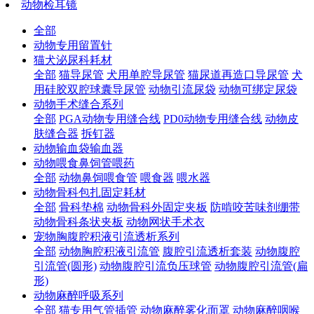
动物检耳镜
全部
动物专用留置针
猫犬泌尿科耗材
全部
猫导尿管
犬用单腔导尿管
猫尿道再造口导尿管
犬
用硅胶双腔球囊导尿管
动物引流尿袋
动物可绑定尿袋
动物手术缝合系列
全部
PGA动物专用缝合线
PD0动物专用缝合线
动物皮
肤缝合器
拆钉器
动物输血袋输血器
动物喂食鼻饲管喂药
全部
动物鼻饲喂食管
喂食器
喂水器
动物骨科包扎固定耗材
全部
骨科垫棉
动物骨科外固定夹板
防啃咬苦味剂绷带
动物骨科条状夹板
动物网状手术衣
宠物胸腹腔积液引流透析系列
全部
动物胸腔积液引流管
腹腔引流透析套装
动物腹腔
引流管(圆形)
动物腹腔引流负压球管
动物腹腔引流管(扁
形)
动物麻醉呼吸系列
全部
猫专用气管插管
动物麻醉雾化面罩
动物麻醉咽喉