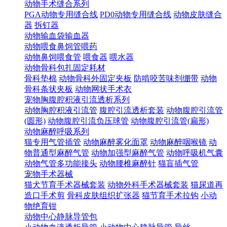
动物手术缝合系列
PGA动物专用缝合线
PD0动物专用缝合线
动物皮肤缝合
器
拆钉器
动物输血袋输血器
动物喂食鼻饲管喂药
动物鼻饲喂食管
喂食器
喂水器
动物骨科包扎固定耗材
骨科垫棉
动物骨科外固定夹板
防啃咬苦味剂绷带
动物
骨科条状夹板
动物网状手术衣
宠物胸腹腔积液引流透析系列
动物胸腔积液引流管
腹腔引流透析套装
动物腹腔引流管
(圆形)
动物腹腔引流负压球管
动物腹腔引流管(扁形)
动物麻醉呼吸系列
猫专用气管插管
动物麻醉雾化面罩
动物麻醉咽喉镜
动
物普通型麻醉气管
动物加强型麻醉气管
动物呼吸机气囊
动物气管多功能接头
动物腰椎麻醉针
猫盲插气管
宠物手术器械
猫犬节育手术器械套装
动物外科手术器械套装
猫尿道再
造口手术剪
骨科皮肤组织扩张器
猫节育手术拉钩
小动
物绝育钳
动物中心静脉导管包