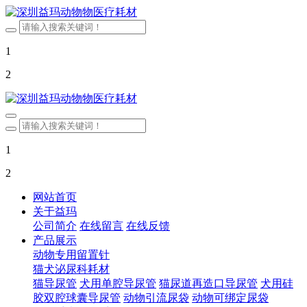
1
2
1
2
网站首页
关于益玛
公司简介
在线留言
在线反馈
产品展示
动物专用留置针
猫犬泌尿科耗材
猫导尿管
犬用单腔导尿管
猫尿道再造口导尿管
犬用硅
胶双腔球囊导尿管
动物引流尿袋
动物可绑定尿袋