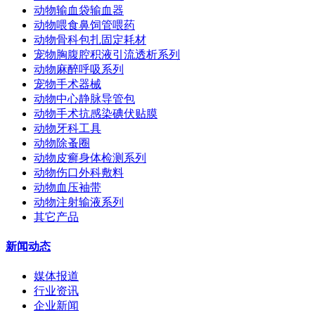
动物输血袋输血器
动物喂食鼻饲管喂药
动物骨科包扎固定耗材
宠物胸腹腔积液引流透析系列
动物麻醉呼吸系列
宠物手术器械
动物中心静脉导管包
动物手术抗感染碘伏贴膜
动物牙科工具
动物除蚤圈
动物皮癣身体检测系列
动物伤口外科敷料
动物血压袖带
动物注射输液系列
其它产品
新闻动态
媒体报道
行业资讯
企业新闻