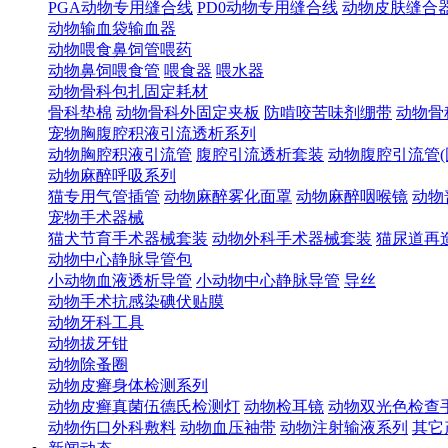
PGA动物专用缝合线
PD0动物专用缝合线
动物皮肤缝合
动物输血袋输血器
动物喂食鼻饲管喂药
动物鼻饲喂食管
喂食器
喂水器
动物骨科包扎固定耗材
骨科垫棉
动物骨科外固定夹板
防啃咬苦味剂绷带
动物骨
宠物胸腹腔积液引流透析系列
动物胸腔积液引流管
腹腔引流透析套装
动物腹腔引流管(
动物麻醉呼吸系列
猫专用气管插管
动物麻醉雾化面罩
动物麻醉咽喉镜
动物
宠物手术器械
猫犬节育手术器械套装
动物外科手术器械套装
猫尿道再
动物中心静脉导管包
小动物血液透析导管
小动物中心静脉导管
导丝
动物手术抗感染碘伏贴膜
动物牙科工具
动物拔牙钳
动物除蚤圈
动物皮癣身体检测系列
动物皮癣真菌伍德氏检测灯
动物检耳镜
动物双光色检查
动物伤口外科敷料
动物血压袖带
动物注射输液系列
其它