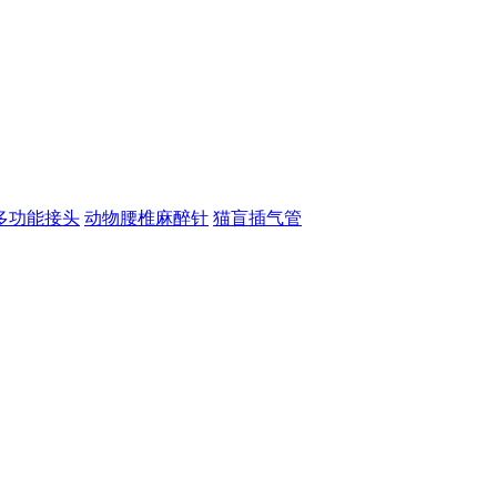
多功能接头
动物腰椎麻醉针
猫盲插气管