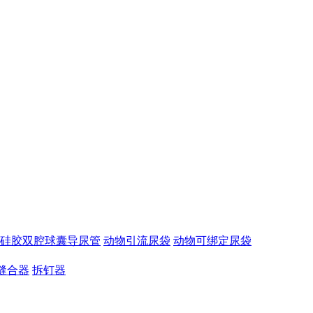
硅胶双腔球囊导尿管
动物引流尿袋
动物可绑定尿袋
缝合器
拆钉器