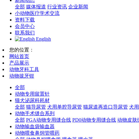
新闻动态
全部
媒体报道
行业资讯
企业新闻
小动物医疗学术交流
资料下载
会员中心
联系我们
English
您的位置：
网站首页
产品展示
动物牙科工具
动物拔牙钳
全部
动物专用留置针
猫犬泌尿科耗材
全部
猫导尿管
犬用单腔导尿管
猫尿道再造口导尿管
犬用
动物手术缝合系列
全部
PGA动物专用缝合线
PD0动物专用缝合线
动物皮肤
动物输血袋输血器
动物喂食鼻饲管喂药